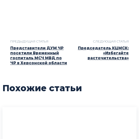
WHATSAPP
EMAIL
РАСПЕЧАТАТЬ
TELE
ПРЕДЫДУЩАЯ СТАТЬЯ
СЛЕДУЮЩАЯ СТАТЬЯ
Представители ДУМ ЧР
Председатель КЦМСК:
посетили Временный
«Избегайте
госпиталь МСЧ МВД по
расточительства»
ЧР в Херсонской области
Похожие статьи