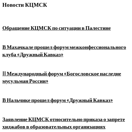
Новости КЦМСК
Обращение КЦМСК по ситуации в Палестине
В Махачкале прошел форум межконфессионального
клуба «Дружный Кавказ»
II Международный форум «Богословское наследие
мусульман России»
В Нальчике прошел форум «Дружный Кавказ»
Заявление КЦМСК относительно приказа о запрете
хиджабов в образовательных организациях