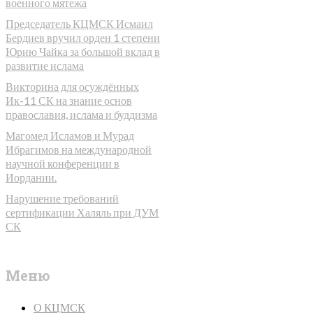
военного мятежа
Председатель КЦМСК Исмаил
Бердиев вручил орден 1 степени
Юрию Чайка за большой вклад в
развитие ислама
Викторина для осуждённых
Ик-11 СК на знание основ
православия, ислама и буддизма
Магомед Исламов и Мурад
Ибрагимов на международной
научной конференции в
Иордании.
Нарушение требований
сертификации Халяль при ДУМ
СК
Меню
О КЦМСК